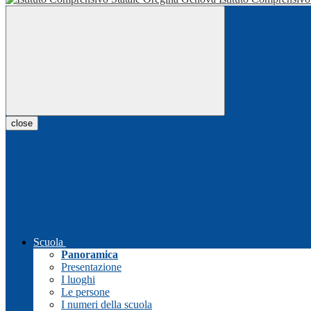
close
Scuola
Panoramica
Presentazione
I luoghi
Le persone
I numeri della scuola