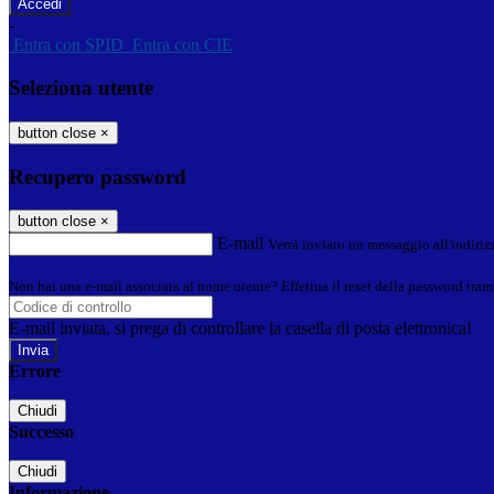
-
Entra con SPID
Entra con CIE
Seleziona utente
button close
×
Recupero password
button close
×
E-mail
Verrà inviato un messaggio all'indirizz
Non hai una e-mail associata al nome utente? Effettua il reset della password tram
E-mail inviata, si prega di controllare la casella di posta elettronica!
Errore
Chiudi
Successo
Chiudi
Informazione