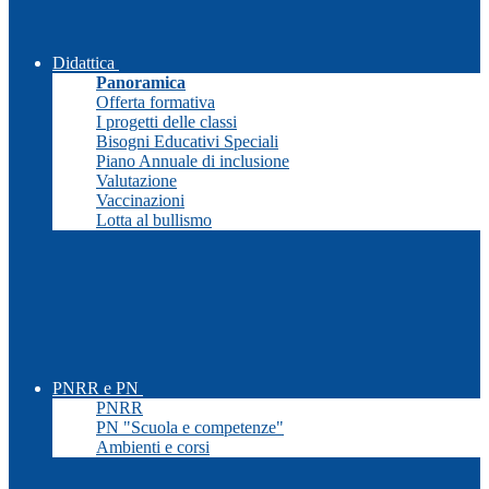
Didattica
Panoramica
Offerta formativa
I progetti delle classi
Bisogni Educativi Speciali
Piano Annuale di inclusione
Valutazione
Vaccinazioni
Lotta al bullismo
PNRR e PN
PNRR
PN "Scuola e competenze"
Ambienti e corsi