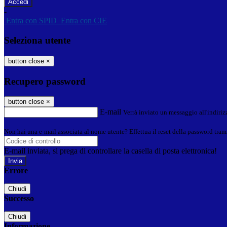
-
Entra con SPID
Entra con CIE
Seleziona utente
button close
×
Recupero password
button close
×
E-mail
Verrà inviato un messaggio all'indirizz
Non hai una e-mail associata al nome utente? Effettua il reset della password tram
E-mail inviata, si prega di controllare la casella di posta elettronica!
Errore
Chiudi
Successo
Chiudi
Informazione