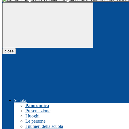
close
Scuola
Panoramica
Presentazione
I luoghi
Le persone
I numeri della scuola