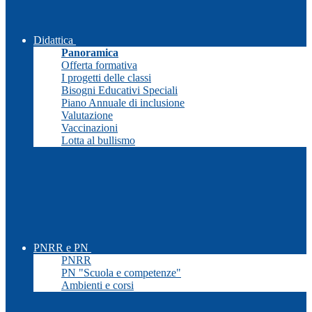
Didattica
Panoramica
Offerta formativa
I progetti delle classi
Bisogni Educativi Speciali
Piano Annuale di inclusione
Valutazione
Vaccinazioni
Lotta al bullismo
PNRR e PN
PNRR
PN "Scuola e competenze"
Ambienti e corsi