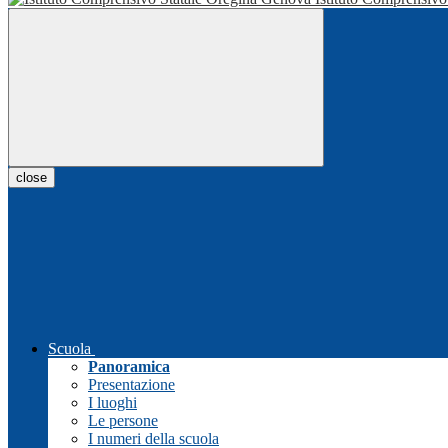
close
Scuola
Panoramica
Presentazione
I luoghi
Le persone
I numeri della scuola