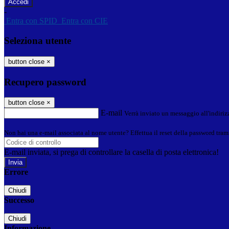
-
Entra con SPID
Entra con CIE
Seleziona utente
button close
×
Recupero password
button close
×
E-mail
Verrà inviato un messaggio all'indirizz
Non hai una e-mail associata al nome utente? Effettua il reset della password tram
E-mail inviata, si prega di controllare la casella di posta elettronica!
Errore
Chiudi
Successo
Chiudi
Informazione