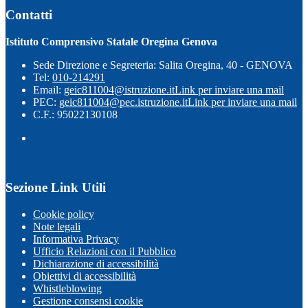
Contatti
Istituto Comprensivo Statale Oregina Genova
Sede Direzione e Segreteria: Salita Oregina, 40 - GENOVA
Tel:
010-214291
Email:
geic811004@istruzione.it
Link per inviare una mail
PEC:
geic811004@pec.istruzione.it
Link per inviare una mail
C.F.: 95022130108
Sezione Link Utili
Cookie policy
Note legali
Informativa Privacy
Ufficio Relazioni con il Pubblico
Dichiarazione di accessibilità
Obiettivi di accessibilità
Whistleblowing
Gestione consensi cookie