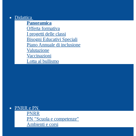
Didattica
Panoramica
Offerta formativa
I progetti delle classi
Bisogni Educativi Speciali
Piano Annuale di inclusione
Valutazione
Vaccinazioni
Lotta al bullismo
PNRR e PN
PNRR
PN "Scuola e competenze"
Ambienti e corsi