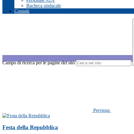
Personale ATA
Bacheca sindacale
Contatti
Campo di ricerca per le pagine del sito
Previous
Festa della Repubblica