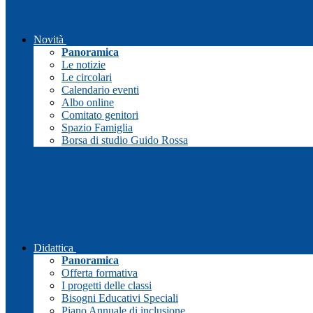
Novità
Panoramica
Le notizie
Le circolari
Calendario eventi
Albo online
Comitato genitori
Spazio Famiglia
Borsa di studio Guido Rossa
Didattica
Panoramica
Offerta formativa
I progetti delle classi
Bisogni Educativi Speciali
Piano Annuale di inclusione