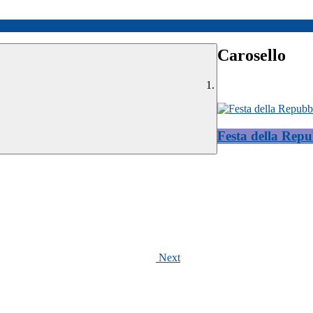
Carosello
Festa della Repu
Next