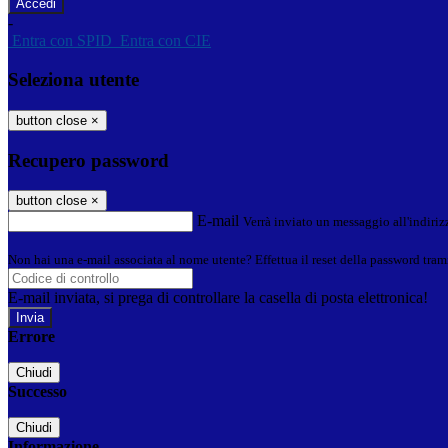
-
Entra con SPID
Entra con CIE
Seleziona utente
button close
×
Recupero password
button close
×
E-mail
Verrà inviato un messaggio all'indirizz
Non hai una e-mail associata al nome utente? Effettua il reset della password tram
E-mail inviata, si prega di controllare la casella di posta elettronica!
Errore
Chiudi
Successo
Chiudi
Informazione