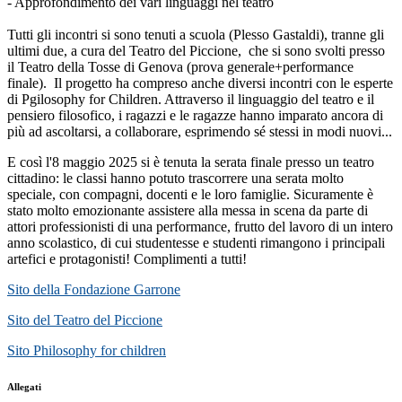
- Approfondimento dei vari linguaggi nel teatro
Tutti gli incontri si sono tenuti a scuola (Plesso Gastaldi), tranne gli
ultimi due, a cura del Teatro del Piccione, che si sono svolti presso
il Teatro della Tosse di Genova
(prova generale+performance
finale). Il progetto ha compreso anche diversi incontri con le esperte
di Pgilosophy for Children. A
ttraverso il linguaggio del teatro e il
pensiero filosofico, i ragazzi e le ragazze hanno imparato ancora di
più ad ascoltarsi, a collaborare, esprimendo sé stessi in modi nuovi...
E così l'8 maggio 2025 si è tenuta la serata finale presso un teatro
cittadino: le classi hanno potuto
trascorrere una serata molto
speciale, con compagni, docenti e le loro famiglie. Sicuramente è
stato molto emozionante assistere alla messa in scena da parte di
attori professionisti di una performance, frutto del lavoro di un intero
anno scolastico, di cui studentesse e studenti rimangono i principali
artefici e protagonisti! Complimenti a tutti!
Sito della Fondazione Garrone
Sito del Teatro del Piccione
Sito Philosophy for children
Allegati