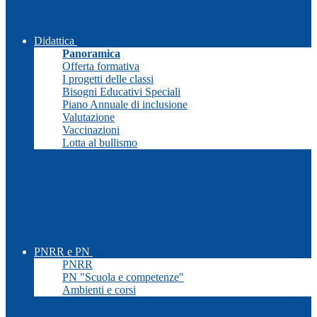
Didattica
Panoramica
Offerta formativa
I progetti delle classi
Bisogni Educativi Speciali
Piano Annuale di inclusione
Valutazione
Vaccinazioni
Lotta al bullismo
PNRR e PN
PNRR
PN "Scuola e competenze"
Ambienti e corsi