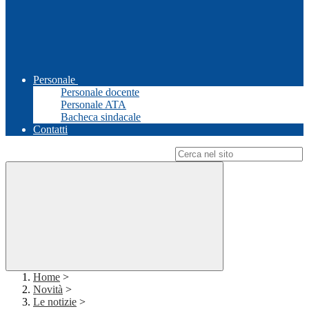
Personale
Personale docente
Personale ATA
Bacheca sindacale
Contatti
Campo di ricerca per le pagine del sito
Home
>
Novità
>
Le notizie
>