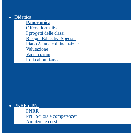
Didattica
Panoramica
Offerta formativa
I progetti delle classi
Bisogni Educativi Speciali
Piano Annuale di inclusione
Valutazione
Vaccinazioni
Lotta al bullismo
PNRR e PN
PNRR
PN "Scuola e competenze"
Ambienti e corsi