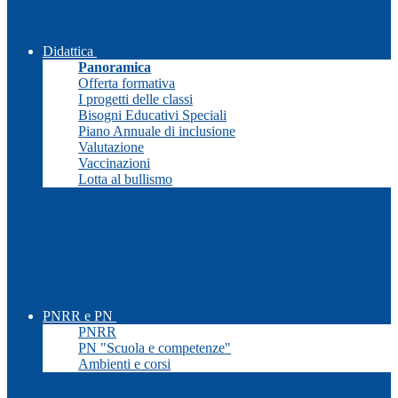
Didattica
Panoramica
Offerta formativa
I progetti delle classi
Bisogni Educativi Speciali
Piano Annuale di inclusione
Valutazione
Vaccinazioni
Lotta al bullismo
PNRR e PN
PNRR
PN "Scuola e competenze"
Ambienti e corsi