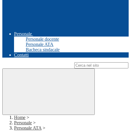
Personale
Personale docente
Personale ATA
Bacheca sindacale
Contatti
Campo di ricerca per le pagine del sito
Home
>
Personale
>
Personale ATA
>