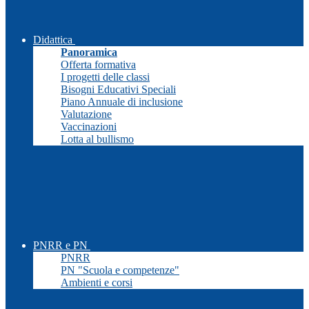
Didattica
Panoramica
Offerta formativa
I progetti delle classi
Bisogni Educativi Speciali
Piano Annuale di inclusione
Valutazione
Vaccinazioni
Lotta al bullismo
PNRR e PN
PNRR
PN "Scuola e competenze"
Ambienti e corsi