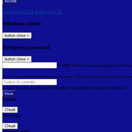
-
Entra con SPID
Entra con CIE
Seleziona utente
button close
×
Recupero password
button close
×
E-mail
Verrà inviato un messaggio all'indirizz
Non hai una e-mail associata al nome utente? Effettua il reset della password tram
E-mail inviata, si prega di controllare la casella di posta elettronica!
Errore
Chiudi
Successo
Chiudi
Informazione