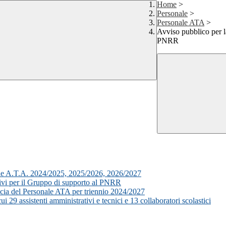
Home
>
Personale
>
Personale ATA
>
Avviso pubblico per la
PNRR
sonale A.T.A. 2024/2025, 2025/2026, 2026/2027
tivi per il Gruppo di supporto al PNRR
ascia del Personale ATA per triennio 2024/2027
 29 assistenti amministrativi e tecnici e 13 collaboratori scolastici