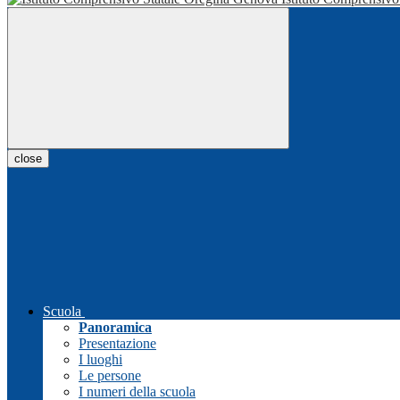
close
Scuola
Panoramica
Presentazione
I luoghi
Le persone
I numeri della scuola