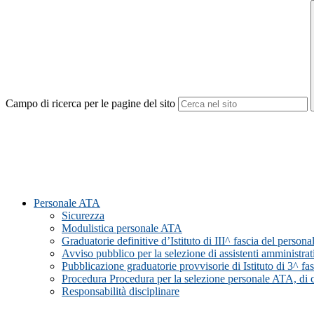
Campo di ricerca per le pagine del sito
Personale ATA
Sicurezza
Modulistica personale ATA
Graduatorie definitive d’Istituto di III^ fascia del per
Avviso pubblico per la selezione di assistenti amministra
Pubblicazione graduatorie provvisorie di Istituto di 3^ f
Procedura Procedura per la selezione personale ATA, di cui
Responsabilità disciplinare