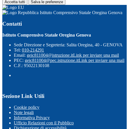
Accetta tutti
Salva le preferenze
Istituto Comprensivo Statale Oregina Genova
Contatti
Istituto Comprensivo Statale Oregina Genova
Sede Direzione e Segreteria: Salita Oregina, 40 - GENOVA
Tel:
010-214291
Email:
geic811004@istruzione.it
Link per inviare una mail
PEC:
geic811004@pec.istruzione.it
Link per inviare una mail
C.F.: 95022130108
Sezione Link Utili
Cookie policy
Note legali
Informativa Privacy
Ufficio Relazioni con il Pubblico
Dichiarazione di accessibilità