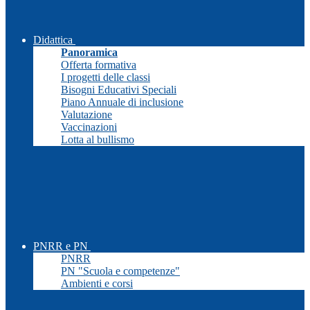
Didattica
Panoramica
Offerta formativa
I progetti delle classi
Bisogni Educativi Speciali
Piano Annuale di inclusione
Valutazione
Vaccinazioni
Lotta al bullismo
PNRR e PN
PNRR
PN "Scuola e competenze"
Ambienti e corsi