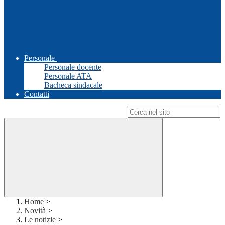
Personale
Personale docente
Personale ATA
Bacheca sindacale
Contatti
Campo di ricerca per le pagine del sito
Home
>
Novità
>
Le notizie
>