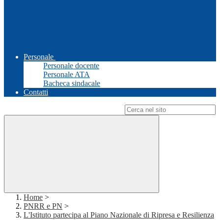
Personale
Personale docente
Personale ATA
Bacheca sindacale
Contatti
Campo di ricerca per le pagine del sito
Home
>
PNRR e PN
>
L'Istituto partecipa al Piano Nazionale di Ripresa e Resilienza