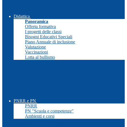
Didattica
Panoramica
Offerta formativa
I progetti delle classi
Bisogni Educativi Speciali
Piano Annuale di inclusione
Valutazione
Vaccinazioni
Lotta al bullismo
PNRR e PN
PNRR
PN "Scuola e competenze"
Ambienti e corsi