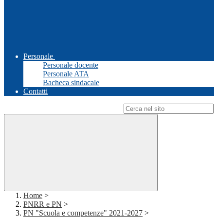
Personale
Personale docente
Personale ATA
Bacheca sindacale
Contatti
Campo di ricerca per le pagine del sito
Home
>
PNRR e PN
>
PN "Scuola e competenze" 2021-2027
>