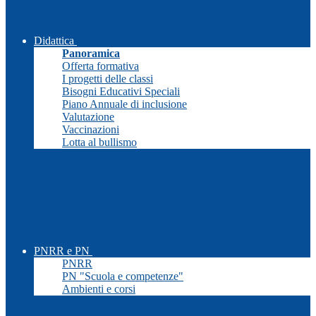
Didattica
Panoramica
Offerta formativa
I progetti delle classi
Bisogni Educativi Speciali
Piano Annuale di inclusione
Valutazione
Vaccinazioni
Lotta al bullismo
PNRR e PN
PNRR
PN "Scuola e competenze"
Ambienti e corsi