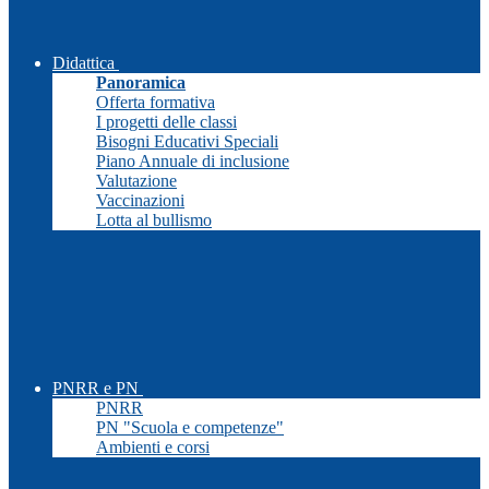
Didattica
Panoramica
Offerta formativa
I progetti delle classi
Bisogni Educativi Speciali
Piano Annuale di inclusione
Valutazione
Vaccinazioni
Lotta al bullismo
PNRR e PN
PNRR
PN "Scuola e competenze"
Ambienti e corsi