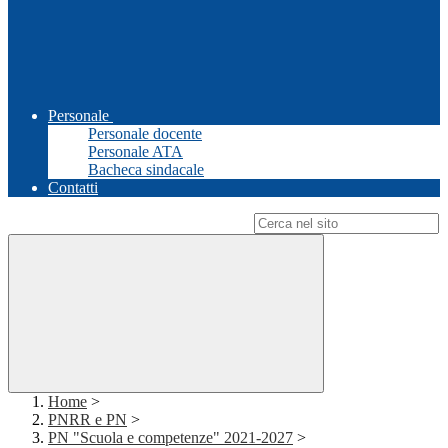
Personale
Personale docente
Personale ATA
Bacheca sindacale
Contatti
Campo di ricerca per le pagine del sito
Home
>
PNRR e PN
>
PN "Scuola e competenze" 2021-2027
>