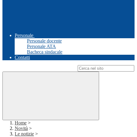
Personale
Personale docente
Personale ATA
Bacheca sindacale
Contatti
Campo di ricerca per le pagine del sito
Home
>
Novità
>
Le notizie
>