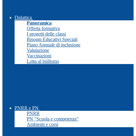
Didattica
Panoramica
Offerta formativa
I progetti delle classi
Bisogni Educativi Speciali
Piano Annuale di inclusione
Valutazione
Vaccinazioni
Lotta al bullismo
PNRR e PN
PNRR
PN "Scuola e competenze"
Ambienti e corsi