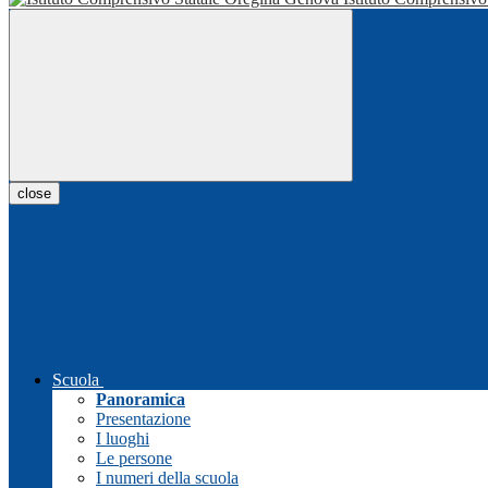
close
Scuola
Panoramica
Presentazione
I luoghi
Le persone
I numeri della scuola