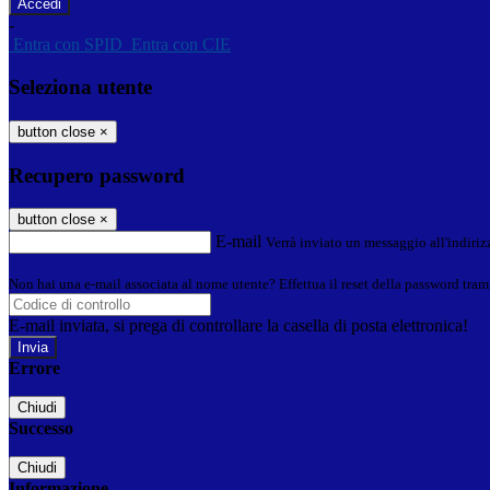
-
Entra con SPID
Entra con CIE
Seleziona utente
button close
×
Recupero password
button close
×
E-mail
Verrà inviato un messaggio all'indirizz
Non hai una e-mail associata al nome utente? Effettua il reset della password tram
E-mail inviata, si prega di controllare la casella di posta elettronica!
Errore
Chiudi
Successo
Chiudi
Informazione