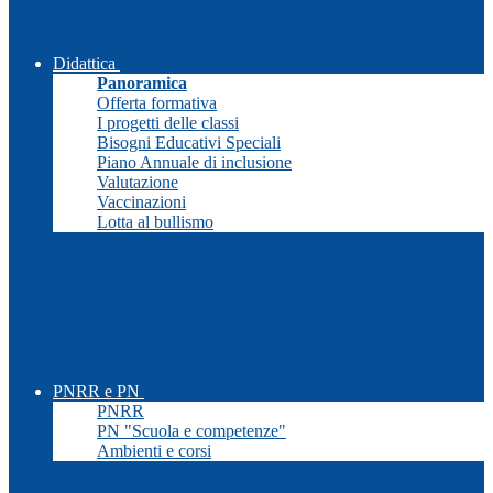
Didattica
Panoramica
Offerta formativa
I progetti delle classi
Bisogni Educativi Speciali
Piano Annuale di inclusione
Valutazione
Vaccinazioni
Lotta al bullismo
PNRR e PN
PNRR
PN "Scuola e competenze"
Ambienti e corsi