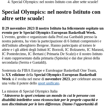
Special Olympics: nel nostro Istituto con altre sette scuole!
Special Olympics: nel nostro Istituto con
altre sette scuole!
Il 29 novembre 2023 Il nostro Istituto ha felicemente ospitato un
evento per le Special Olympics European Basketball Week.
L'evento, gestito e organizzato dalla Prof.ssa Garibaldi presso la
nostra palestra, ha visto
la partecipazione di 6 Istituti comprensivi e
dell'istituto alberghiero Bergese. Hanno partecipato al torneo le
atlete e i gli altleti degli Istituti IC Borzoli, IC Bolzaneto, IC Marassi,
IC Pontedecimo, IC Bertani ( Primaria De Scalzi) e il nostro Istituto
è stato rappresentato dalla primaria (Spinola) e dai due plessi della
secondaria (Serrra e Gastaldi).
Sostenuta da FIBA Europe e Euroleague Basketball One Team,
la
XX edizione
della
Special Olympics European Basketball
Week
si è svolta nel mese di
novembre 2023
, per celebrare ancora
una volta il potere dello
sport unificato
.
La mission di Special Olympics Italia
"Attraverso lo sport creiamo un mondo in cui le persone con
disabilità intellettive sono riconosciute per le proprie capacità e
non discriminate per le loro differenze. Diamo l’opportunità di