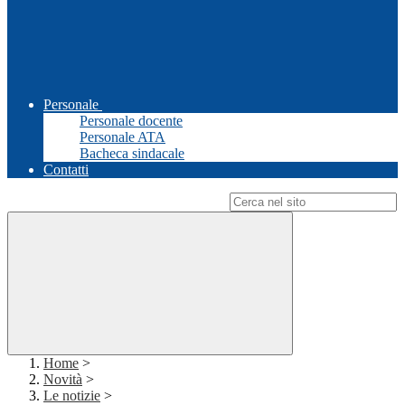
Personale
Personale docente
Personale ATA
Bacheca sindacale
Contatti
Campo di ricerca per le pagine del sito
Home
>
Novità
>
Le notizie
>