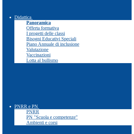
Didattica
Panoramica
Offerta formativa
I progetti delle classi
Bisogni Educativi Speciali
Piano Annuale di inclusione
Valutazione
Vaccinazioni
Lotta al bullismo
PNRR e PN
PNRR
PN "Scuola e competenze"
Ambienti e corsi