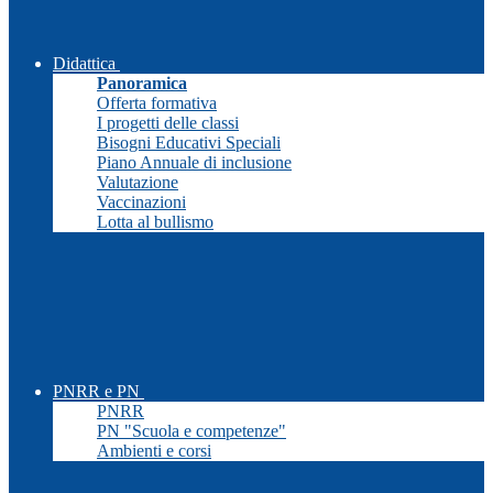
Didattica
Panoramica
Offerta formativa
I progetti delle classi
Bisogni Educativi Speciali
Piano Annuale di inclusione
Valutazione
Vaccinazioni
Lotta al bullismo
PNRR e PN
PNRR
PN "Scuola e competenze"
Ambienti e corsi