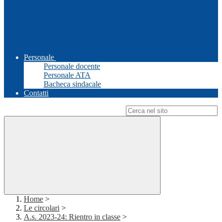
Personale
Personale docente
Personale ATA
Bacheca sindacale
Contatti
Campo di ricerca per le pagine del sito
Home
>
Le circolari
>
A.s. 2023-24: Rientro in classe
>