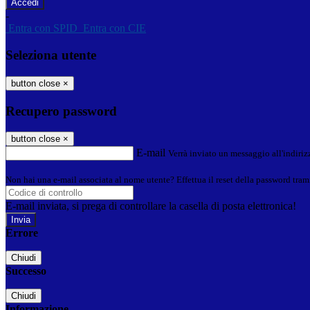
-
Entra con SPID
Entra con CIE
Seleziona utente
button close
×
Recupero password
button close
×
E-mail
Verrà inviato un messaggio all'indirizz
Non hai una e-mail associata al nome utente? Effettua il reset della password tram
E-mail inviata, si prega di controllare la casella di posta elettronica!
Errore
Chiudi
Successo
Chiudi
Informazione