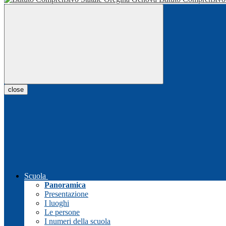
close
Scuola
Panoramica
Presentazione
I luoghi
Le persone
I numeri della scuola