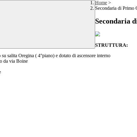
Home
>
Secondaria di Primo 
Secondaria d
STRUTTURA:
o su salita Oregina ( 4°piano) e dotato di ascensore interno
so da via Boine
e