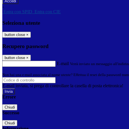
-
Entra con SPID
Entra con CIE
Seleziona utente
button close
×
Recupero password
button close
×
E-mail
Verrà inviato un messaggio all'indirizz
Non hai una e-mail associata al nome utente? Effettua il reset della password tram
E-mail inviata, si prega di controllare la casella di posta elettronica!
Errore
Chiudi
Successo
Chiudi
Informazione