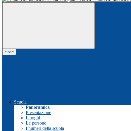
close
Scuola
Panoramica
Presentazione
I luoghi
Le persone
I numeri della scuola