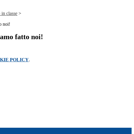
 in classe
>
o noi!
amo fatto noi!
KIE POLICY
.