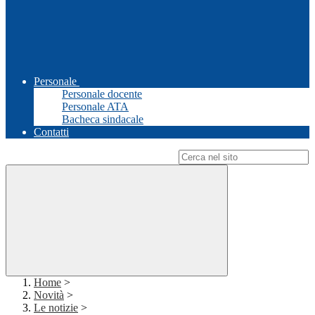
Personale
Personale docente
Personale ATA
Bacheca sindacale
Contatti
Campo di ricerca per le pagine del sito
Home
>
Novità
>
Le notizie
>