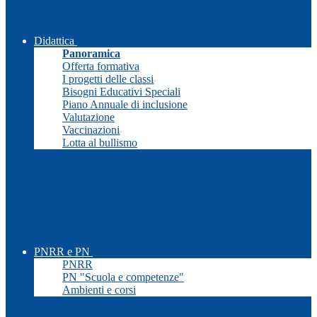
Didattica
Panoramica
Offerta formativa
I progetti delle classi
Bisogni Educativi Speciali
Piano Annuale di inclusione
Valutazione
Vaccinazioni
Lotta al bullismo
PNRR e PN
PNRR
PN "Scuola e competenze"
Ambienti e corsi