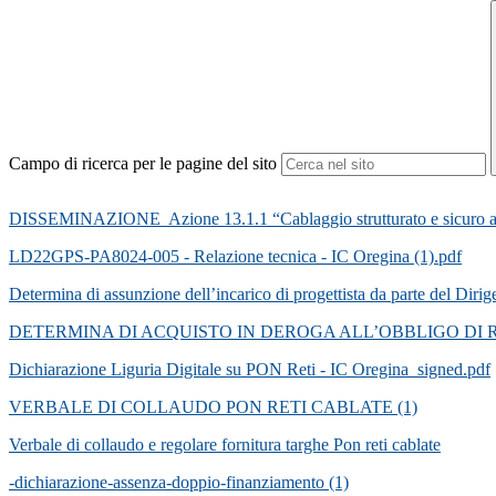
Campo di ricerca per le pagine del sito
DISSEMINAZIONE Azione 13.1.1 “Cablaggio strutturato e sicuro all’i
LD22GPS-PA8024-005 - Relazione tecnica - IC Oregina (1).pdf
Determina di assunzione dell’incarico di progettista da parte del Di
DETERMINA DI ACQUISTO IN DEROGA ALL’OBBLIGO DI R
Dichiarazione Liguria Digitale su PON Reti - IC Oregina_signed.pdf
VERBALE DI COLLAUDO PON RETI CABLATE (1)
Verbale di collaudo e regolare fornitura targhe Pon reti cablate
-dichiarazione-assenza-doppio-finanziamento (1)