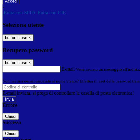
-
Entra con SPID
Entra con CIE
Seleziona utente
button close
×
Recupero password
button close
×
E-mail
Verrà inviato un messaggio all'indirizz
Non hai una e-mail associata al nome utente? Effettua il reset della password tram
E-mail inviata, si prega di controllare la casella di posta elettronica!
Errore
Chiudi
Successo
Chiudi
Informazione