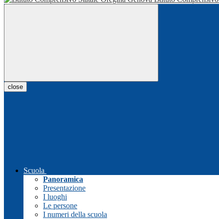
close
Scuola
Panoramica
Presentazione
I luoghi
Le persone
I numeri della scuola