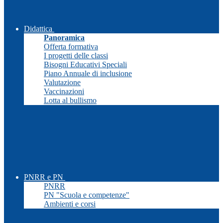
Didattica
Panoramica
Offerta formativa
I progetti delle classi
Bisogni Educativi Speciali
Piano Annuale di inclusione
Valutazione
Vaccinazioni
Lotta al bullismo
PNRR e PN
PNRR
PN "Scuola e competenze"
Ambienti e corsi