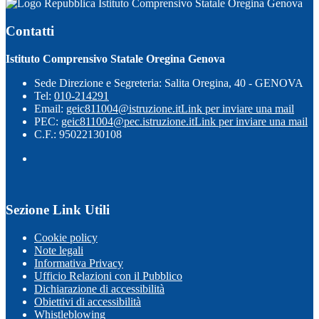
Istituto Comprensivo Statale Oregina Genova
Contatti
Istituto Comprensivo Statale Oregina Genova
Sede Direzione e Segreteria: Salita Oregina, 40 - GENOVA
Tel:
010-214291
Email:
geic811004@istruzione.it
Link per inviare una mail
PEC:
geic811004@pec.istruzione.it
Link per inviare una mail
C.F.: 95022130108
Sezione Link Utili
Cookie policy
Note legali
Informativa Privacy
Ufficio Relazioni con il Pubblico
Dichiarazione di accessibilità
Obiettivi di accessibilità
Whistleblowing