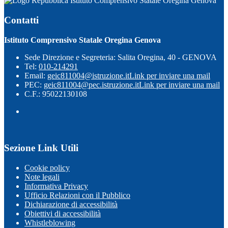
Istituto Comprensivo Statale Oregina Genova
Contatti
Istituto Comprensivo Statale Oregina Genova
Sede Direzione e Segreteria: Salita Oregina, 40 - GENOVA
Tel:
010-214291
Email:
geic811004@istruzione.it
Link per inviare una mail
PEC:
geic811004@pec.istruzione.it
Link per inviare una mail
C.F.: 95022130108
Sezione Link Utili
Cookie policy
Note legali
Informativa Privacy
Ufficio Relazioni con il Pubblico
Dichiarazione di accessibilità
Obiettivi di accessibilità
Whistleblowing