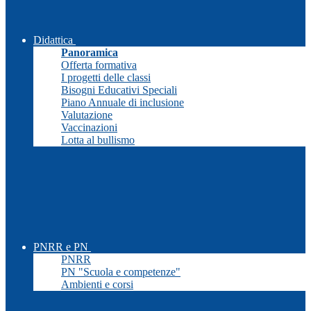
Didattica
Panoramica
Offerta formativa
I progetti delle classi
Bisogni Educativi Speciali
Piano Annuale di inclusione
Valutazione
Vaccinazioni
Lotta al bullismo
PNRR e PN
PNRR
PN "Scuola e competenze"
Ambienti e corsi