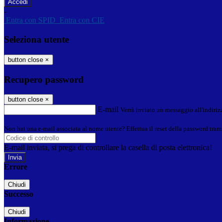
-
Entra con SPID
Entra con CIE
Seleziona utente
button close
×
Recupero password
button close
×
E-mail
Verrà inviato un messaggio all'indirizz
Non hai una e-mail associata al nome utente? Effettua il reset della password tram
E-mail inviata, si prega di controllare la casella di posta elettronica!
Errore
Chiudi
Successo
Chiudi
Informazione