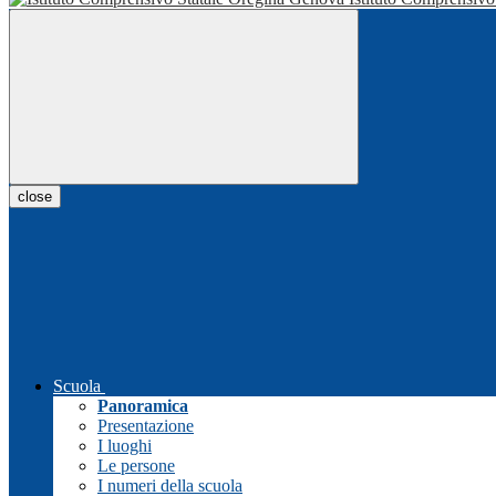
close
Scuola
Panoramica
Presentazione
I luoghi
Le persone
I numeri della scuola