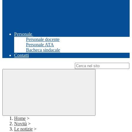
Personale
Personale docente
Personale ATA
Bacheca sindacale
Contatti
Campo di ricerca per le pagine del sito
Home
>
Novità
>
Le notizie
>