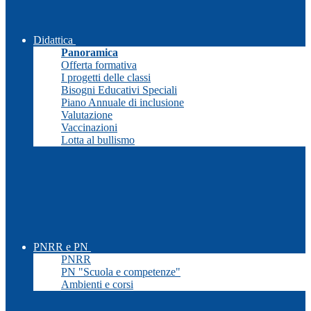
Didattica
Panoramica
Offerta formativa
I progetti delle classi
Bisogni Educativi Speciali
Piano Annuale di inclusione
Valutazione
Vaccinazioni
Lotta al bullismo
PNRR e PN
PNRR
PN "Scuola e competenze"
Ambienti e corsi