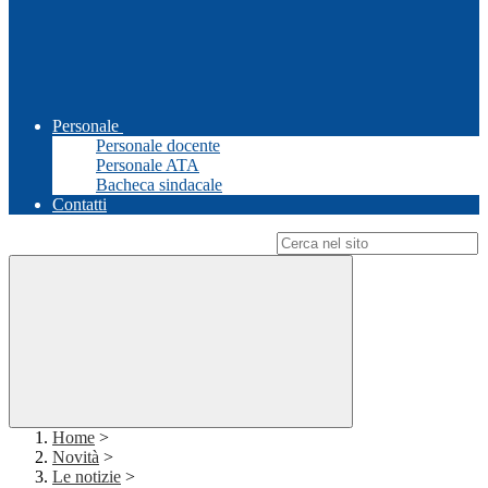
Personale
Personale docente
Personale ATA
Bacheca sindacale
Contatti
Campo di ricerca per le pagine del sito
Home
>
Novità
>
Le notizie
>