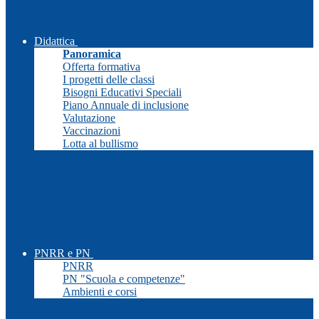
Didattica
Panoramica
Offerta formativa
I progetti delle classi
Bisogni Educativi Speciali
Piano Annuale di inclusione
Valutazione
Vaccinazioni
Lotta al bullismo
PNRR e PN
PNRR
PN "Scuola e competenze"
Ambienti e corsi