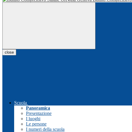
close
Scuola
Panoramica
Presentazione
I luoghi
Le persone
I numeri della scuola