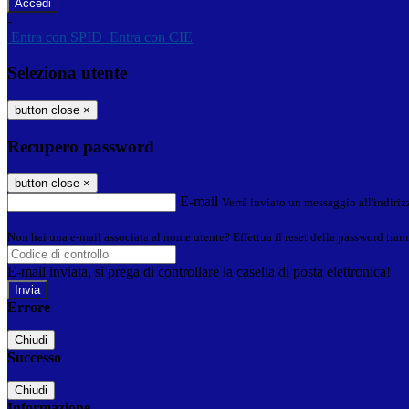
-
Entra con SPID
Entra con CIE
Seleziona utente
button close
×
Recupero password
button close
×
E-mail
Verrà inviato un messaggio all'indirizz
Non hai una e-mail associata al nome utente? Effettua il reset della password tram
E-mail inviata, si prega di controllare la casella di posta elettronica!
Errore
Chiudi
Successo
Chiudi
Informazione