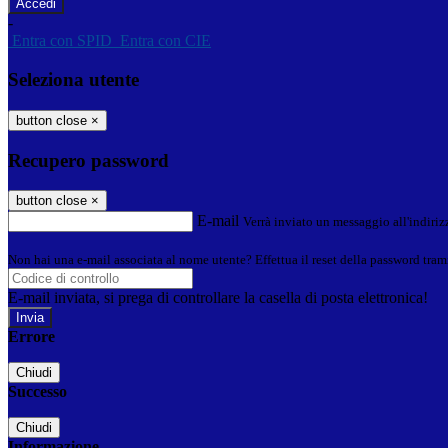
-
Entra con SPID
Entra con CIE
Seleziona utente
button close
×
Recupero password
button close
×
E-mail
Verrà inviato un messaggio all'indirizz
Non hai una e-mail associata al nome utente? Effettua il reset della password tram
E-mail inviata, si prega di controllare la casella di posta elettronica!
Errore
Chiudi
Successo
Chiudi
Informazione