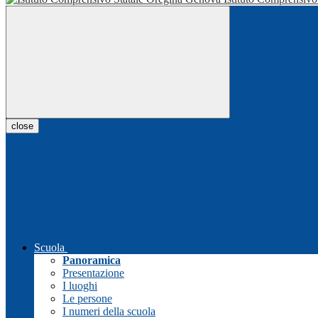
close
Scuola
Panoramica
Presentazione
I luoghi
Le persone
I numeri della scuola