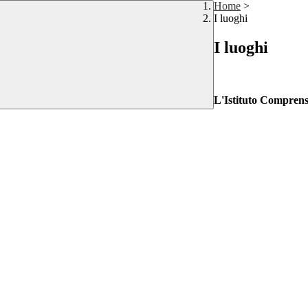
Home
>
I luoghi
I luoghi
L'Istituto Comprensi