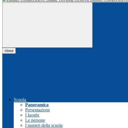
close
Scuola
Panoramica
Presentazione
I luoghi
Le persone
I numeri della scuola