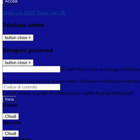
-
Entra con SPID
Entra con CIE
Seleziona utente
button close
×
Recupero password
button close
×
E-mail
Verrà inviato un messaggio all'indirizz
Non hai una e-mail associata al nome utente? Effettua il reset della password tram
E-mail inviata, si prega di controllare la casella di posta elettronica!
Errore
Chiudi
Successo
Chiudi
Informazione