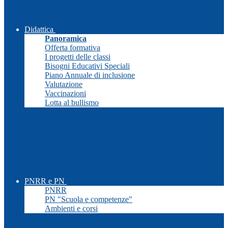
Didattica
Panoramica
Offerta formativa
I progetti delle classi
Bisogni Educativi Speciali
Piano Annuale di inclusione
Valutazione
Vaccinazioni
Lotta al bullismo
PNRR e PN
PNRR
PN "Scuola e competenze"
Ambienti e corsi