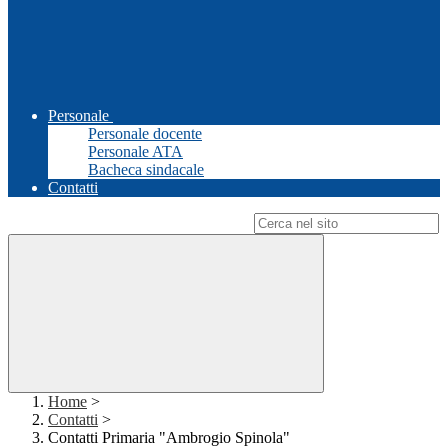
Personale
Personale docente
Personale ATA
Bacheca sindacale
Contatti
Campo di ricerca per le pagine del sito
Home
>
Contatti
>
Contatti Primaria "Ambrogio Spinola"