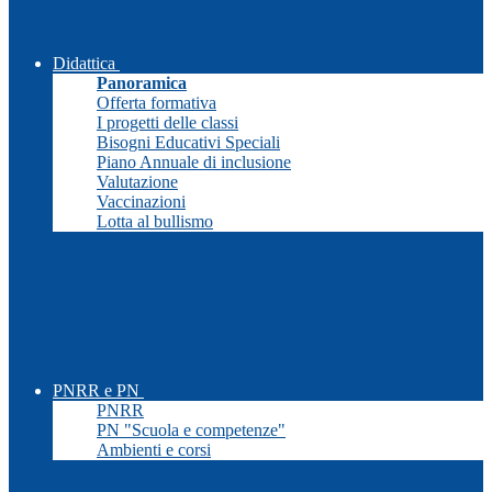
Didattica
Panoramica
Offerta formativa
I progetti delle classi
Bisogni Educativi Speciali
Piano Annuale di inclusione
Valutazione
Vaccinazioni
Lotta al bullismo
PNRR e PN
PNRR
PN "Scuola e competenze"
Ambienti e corsi