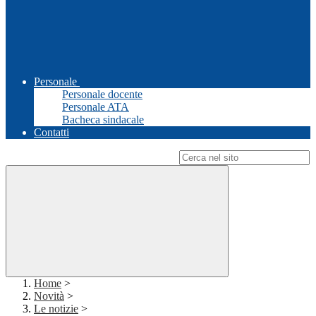
Personale
Personale docente
Personale ATA
Bacheca sindacale
Contatti
Campo di ricerca per le pagine del sito
Home
>
Novità
>
Le notizie
>