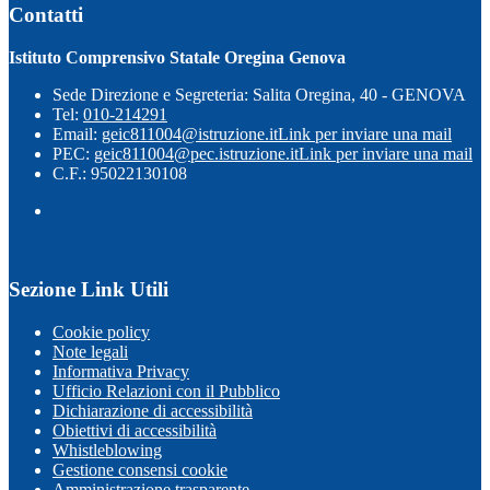
Contatti
Istituto Comprensivo Statale Oregina Genova
Sede Direzione e Segreteria: Salita Oregina, 40 - GENOVA
Tel:
010-214291
Email:
geic811004@istruzione.it
Link per inviare una mail
PEC:
geic811004@pec.istruzione.it
Link per inviare una mail
C.F.: 95022130108
Sezione Link Utili
Cookie policy
Note legali
Informativa Privacy
Ufficio Relazioni con il Pubblico
Dichiarazione di accessibilità
Obiettivi di accessibilità
Whistleblowing
Gestione consensi cookie
Amministrazione trasparente