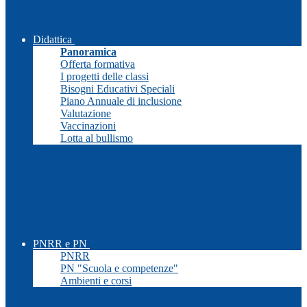
Didattica
Panoramica
Offerta formativa
I progetti delle classi
Bisogni Educativi Speciali
Piano Annuale di inclusione
Valutazione
Vaccinazioni
Lotta al bullismo
PNRR e PN
PNRR
PN "Scuola e competenze"
Ambienti e corsi