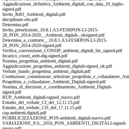
Aggiudicazione_definitiva_Ambienti_digitali_con_data_20_luglio-
signed.pdf
Invito_RdO_Ambienti_digitali.pdf
disciplinare-rdo.pdf
Determina.pdf
Invito_preselezione_10.8.1.A3-FESRPON-LI-2015-
28_PON_2014-2020__Ambienti_digitali-_oksigned.pdf
Determina_a_contrarre__10.8.1.A3-FESRPON-LI-2015-
28_PON_2014-2020-signed.pdf
Verifica_convenzione_CONSIP_ambienti_digitali_bis_signed.pdf
Incarico_coord_amb-dig-signed.pdf
Nomina_progettista_ambienti_digitali.pdf
Aggiudicazione_progettista_ambienti_digitali-signed_ok.pdf
Verbale_bando_progettista_ambienti_digitali.pdf
Costituzione_commissione_selezione_progettista_e_collaudatore_Ambi
Progettista_e_collaudatore_Ambienti_Digitali-signed.pdf
Nomina_di_direzione_e_coordinamento_Ambienti_Digitali-
signed.pdf
RUP_Ambienti_digitali-signed_nuovo.pdf
Estratto_del_verbale_CI_del_12.11.15.pdf
Estratto_del_verbale_CD_del_17.11.15.pdf
cup.ambienti.digitali.pdf
PUBBLICIZZAZIONE_PON-ambienti_digitali-nuovo.pdf
VARIAZIONE_P.A._2016_PON_AMBIENTI_DIGITALI-signed-
nuovo.pdf