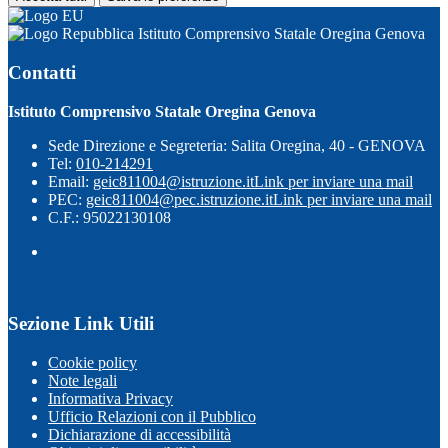
Istituto Comprensivo Statale Oregina Genova
Contatti
Istituto Comprensivo Statale Oregina Genova
Sede Direzione e Segreteria: Salita Oregina, 40 - GENOVA
Tel:
010-214291
Email:
geic811004@istruzione.it
Link per inviare una mail
PEC:
geic811004@pec.istruzione.it
Link per inviare una mail
C.F.: 95022130108
Sezione Link Utili
Cookie policy
Note legali
Informativa Privacy
Ufficio Relazioni con il Pubblico
Dichiarazione di accessibilità