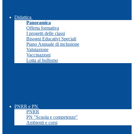
Didattica
Panoramica
Offerta formativa
I progetti delle classi
Bisogni Educativi Speciali
Piano Annuale di inclusione
Valutazione
Vaccinazioni
Lotta al bullismo
PNRR e PN
PNRR
PN "Scuola e competenze"
Ambienti e corsi