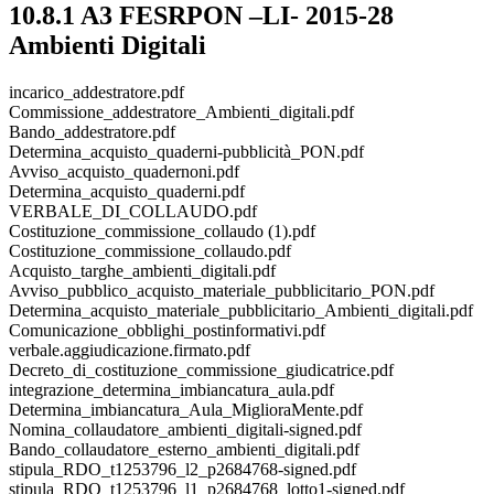
10.8.1 A3 FESRPON –LI- 2015-28
Ambienti Digitali
incarico_addestratore.pdf
Commissione_addestratore_Ambienti_digitali.pdf
Bando_addestratore.pdf
Determina_acquisto_quaderni-pubblicità_PON.pdf
Avviso_acquisto_quadernoni.pdf
Determina_acquisto_quaderni.pdf
VERBALE_DI_COLLAUDO.pdf
Costituzione_commissione_collaudo (1).pdf
Costituzione_commissione_collaudo.pdf
Acquisto_targhe_ambienti_digitali.pdf
Avviso_pubblico_acquisto_materiale_pubblicitario_PON.pdf
Determina_acquisto_materiale_pubblicitario_Ambienti_digitali.pdf
Comunicazione_obblighi_postinformativi.pdf
verbale.aggiudicazione.firmato.pdf
Decreto_di_costituzione_commissione_giudicatrice.pdf
integrazione_determina_imbiancatura_aula.pdf
Determina_imbiancatura_Aula_MiglioraMente.pdf
Nomina_collaudatore_ambienti_digitali-signed.pdf
Bando_collaudatore_esterno_ambienti_digitali.pdf
stipula_RDO_t1253796_l2_p2684768-signed.pdf
stipula_RDO_t1253796_l1_p2684768_lotto1-signed.pdf