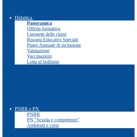
Didattica
Panoramica
Offerta formativa
I progetti delle classi
Bisogni Educativi Speciali
Piano Annuale di inclusione
Valutazione
Vaccinazioni
Lotta al bullismo
PNRR e PN
PNRR
PN "Scuola e competenze"
Ambienti e corsi