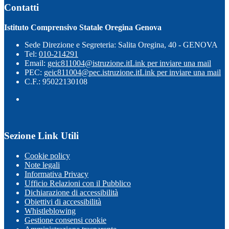
Contatti
Istituto Comprensivo Statale Oregina Genova
Sede Direzione e Segreteria: Salita Oregina, 40 - GENOVA
Tel:
010-214291
Email:
geic811004@istruzione.it
Link per inviare una mail
PEC:
geic811004@pec.istruzione.it
Link per inviare una mail
C.F.: 95022130108
Sezione Link Utili
Cookie policy
Note legali
Informativa Privacy
Ufficio Relazioni con il Pubblico
Dichiarazione di accessibilità
Obiettivi di accessibilità
Whistleblowing
Gestione consensi cookie