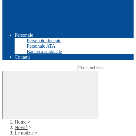
Personale
Personale docente
Personale ATA
Bacheca sindacale
Contatti
Campo di ricerca per le pagine del sito
Home
>
Novità
>
Le notizie
>