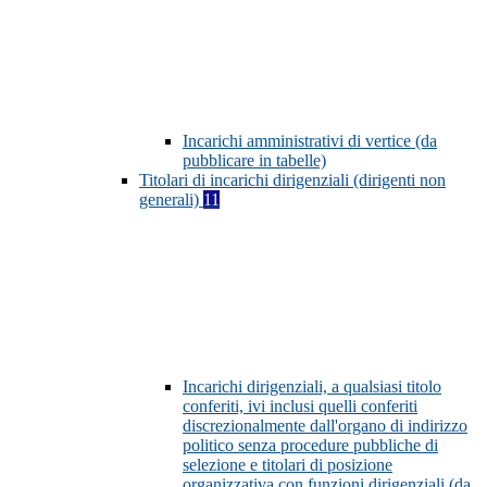
Incarichi amministrativi di vertice (da
pubblicare in tabelle)
Titolari di incarichi dirigenziali (dirigenti non
generali)
11
Incarichi dirigenziali, a qualsiasi titolo
conferiti, ivi inclusi quelli conferiti
discrezionalmente dall'organo di indirizzo
politico senza procedure pubbliche di
selezione e titolari di posizione
organizzativa con funzioni dirigenziali (da