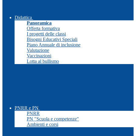
Didattica
Panoramica
Offerta formativa
I progetti delle classi
Bisogni Educativi Speciali
Piano Annuale di inclusione
Valutazione
Vaccinazioni
Lotta al bullismo
PNRR e PN
PNRR
PN "Scuola e competenze"
Ambienti e corsi