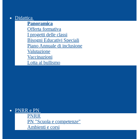
Didattica
Panoramica
Offerta formativa
I progetti delle classi
Bisogni Educativi Speciali
Piano Annuale di inclusione
Valutazione
Vaccinazioni
Lotta al bullismo
PNRR e PN
PNRR
PN "Scuola e competenze"
Ambienti e corsi