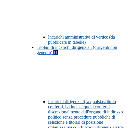
Incarichi amministrativi di vertice (da
pubblicare in tabelle)
Titolari di incarichi dirigenziali (dirigenti non
generali)
11
Incarichi dirigenziali, a qualsiasi titolo
conferiti, ivi inclusi quelli conferiti
discrezionalmente dall'organo di indirizzo
politico senza procedure pubbliche di
selezione e titolari di posizione
organizzativa con funzioni dirigenziali (da