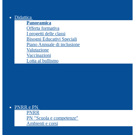
Didattica
Panoramica
Offerta formativa
I progetti delle classi
Bisogni Educativi Speciali
Piano Annuale di inclusione
Valutazione
Vaccinazioni
Lotta al bullismo
PNRR e PN
PNRR
PN "Scuola e competenze"
Ambienti e corsi