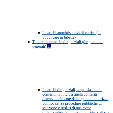
Incarichi amministrativi di vertice (da
pubblicare in tabelle)
Titolari di incarichi dirigenziali (dirigenti non
generali)
11
Incarichi dirigenziali, a qualsiasi titolo
conferiti, ivi inclusi quelli conferiti
discrezionalmente dall'organo di indirizzo
politico senza procedure pubbliche di
selezione e titolari di posizione
organizzativa con funzioni dirigenziali (da