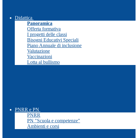
Didattica
Panoramica
Offerta formativa
I progetti delle classi
Bisogni Educativi Speciali
Piano Annuale di inclusione
Valutazione
Vaccinazioni
Lotta al bullismo
PNRR e PN
PNRR
PN "Scuola e competenze"
Ambienti e corsi