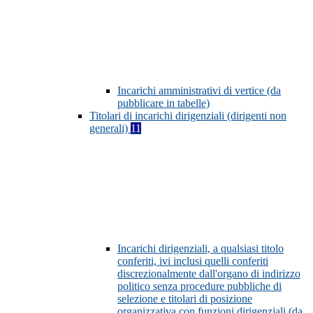
Incarichi amministrativi di vertice (da
pubblicare in tabelle)
Titolari di incarichi dirigenziali (dirigenti non
generali)
11
Incarichi dirigenziali, a qualsiasi titolo
conferiti, ivi inclusi quelli conferiti
discrezionalmente dall'organo di indirizzo
politico senza procedure pubbliche di
selezione e titolari di posizione
organizzativa con funzioni dirigenziali (da