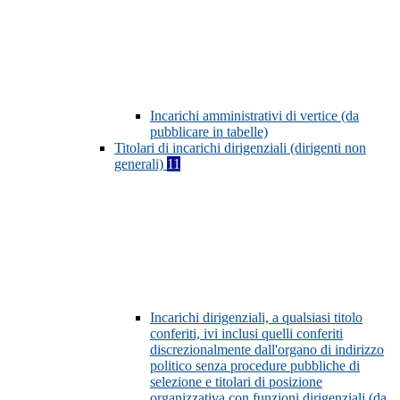
Incarichi amministrativi di vertice (da
pubblicare in tabelle)
Titolari di incarichi dirigenziali (dirigenti non
generali)
11
Incarichi dirigenziali, a qualsiasi titolo
conferiti, ivi inclusi quelli conferiti
discrezionalmente dall'organo di indirizzo
politico senza procedure pubbliche di
selezione e titolari di posizione
organizzativa con funzioni dirigenziali (da