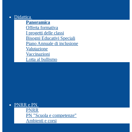
Didattica
Panoramica
Offerta formativa
I progetti delle classi
Bisogni Educativi Speciali
Piano Annuale di inclusione
Valutazione
Vaccinazioni
Lotta al bullismo
PNRR e PN
PNRR
PN "Scuola e competenze"
Ambienti e corsi