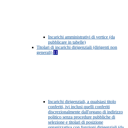
Incarichi amministrativi di vertice (da
pubblicare in tabelle)
Titolari di incarichi dirigenziali (dirigenti non
generali)
11
Incarichi dirigenziali, a qualsiasi titolo
conferiti, ivi inclusi quelli conferiti
discrezionalmente dall'organo di indirizzo
politico senza procedure pubbliche di
selezione e titolari di posizione
organizzativa con funzioni dirigenziali (da