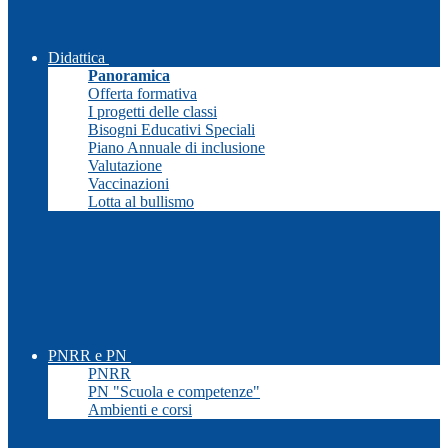
Didattica
Panoramica
Offerta formativa
I progetti delle classi
Bisogni Educativi Speciali
Piano Annuale di inclusione
Valutazione
Vaccinazioni
Lotta al bullismo
PNRR e PN
PNRR
PN "Scuola e competenze"
Ambienti e corsi