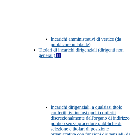
Incarichi amministrativi di vertice (da
pubblicare in tabelle)
Titolari di incarichi dirigenziali (dirigenti non
generali)
11
Incarichi dirigenziali, a qualsiasi titolo
conferiti, ivi inclusi quelli conferiti
discrezionalmente dall'organo di indirizzo
politico senza procedure pubbliche di
selezione e titolari di posizione
organizzativa con funzioni dirigenziali (da