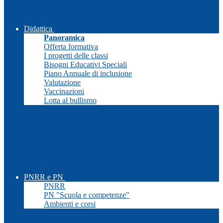
Didattica
Panoramica
Offerta formativa
I progetti delle classi
Bisogni Educativi Speciali
Piano Annuale di inclusione
Valutazione
Vaccinazioni
Lotta al bullismo
PNRR e PN
PNRR
PN "Scuola e competenze"
Ambienti e corsi