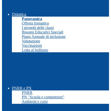
Didattica
Panoramica
Offerta formativa
I progetti delle classi
Bisogni Educativi Speciali
Piano Annuale di inclusione
Valutazione
Vaccinazioni
Lotta al bullismo
PNRR e PN
PNRR
PN "Scuola e competenze"
Ambienti e corsi