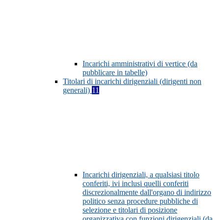
Incarichi amministrativi di vertice (da
pubblicare in tabelle)
Titolari di incarichi dirigenziali (dirigenti non
generali)
11
Incarichi dirigenziali, a qualsiasi titolo
conferiti, ivi inclusi quelli conferiti
discrezionalmente dall'organo di indirizzo
politico senza procedure pubbliche di
selezione e titolari di posizione
organizzativa con funzioni dirigenziali (da