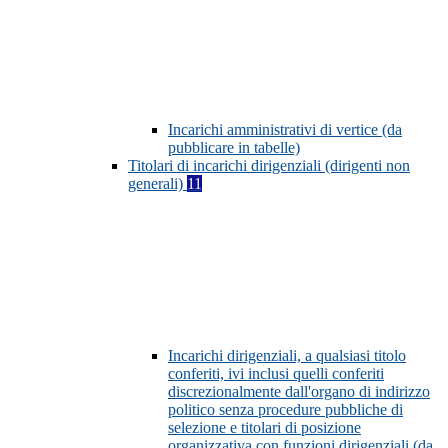
Incarichi amministrativi di vertice (da
pubblicare in tabelle)
Titolari di incarichi dirigenziali (dirigenti non
generali)
11
Incarichi dirigenziali, a qualsiasi titolo
conferiti, ivi inclusi quelli conferiti
discrezionalmente dall'organo di indirizzo
politico senza procedure pubbliche di
selezione e titolari di posizione
organizzativa con funzioni dirigenziali (da