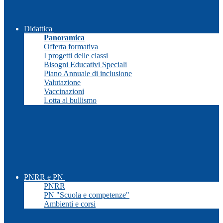
Didattica
Panoramica
Offerta formativa
I progetti delle classi
Bisogni Educativi Speciali
Piano Annuale di inclusione
Valutazione
Vaccinazioni
Lotta al bullismo
PNRR e PN
PNRR
PN "Scuola e competenze"
Ambienti e corsi