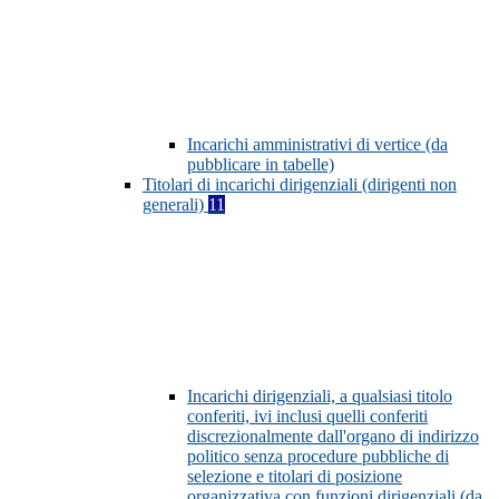
Incarichi amministrativi di vertice (da
pubblicare in tabelle)
Titolari di incarichi dirigenziali (dirigenti non
generali)
11
Incarichi dirigenziali, a qualsiasi titolo
conferiti, ivi inclusi quelli conferiti
discrezionalmente dall'organo di indirizzo
politico senza procedure pubbliche di
selezione e titolari di posizione
organizzativa con funzioni dirigenziali (da