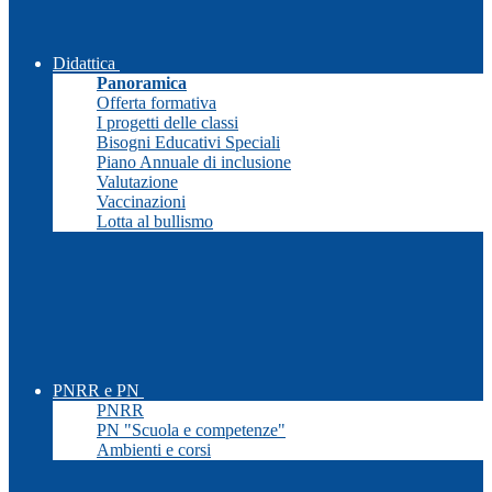
Didattica
Panoramica
Offerta formativa
I progetti delle classi
Bisogni Educativi Speciali
Piano Annuale di inclusione
Valutazione
Vaccinazioni
Lotta al bullismo
PNRR e PN
PNRR
PN "Scuola e competenze"
Ambienti e corsi